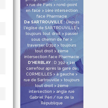
> rue de Paris > rond-point
en face > 1ère intersection
face Pharmacie
De SARTROUVILLE
: Depuis
l'église de SARTROUVILLE >
toujours tout droit > passer
sous chemin de fer >
traverser D392 > toujours
tout droit > 2ème
intersection face Pharmacie
D'HERBLAY
: D 392 > 1er
carrefour après la gare de
CORMEILLES > à gauche >
rue de Sartrouville > toujours
tout droit > 2ème
intersection > angle rue
Gabriel Péri / rue de la
République