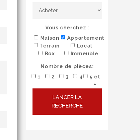
Vous cherchez :
Maison
Appartement
Terrain
Local
Box
Immeuble
Nombre de pièces:
1
2
3
4
5 et
+
LANCER LA
RECHERCHE