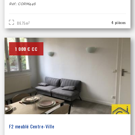
Réf.: CORM446
4 pièces
2
86.75m
1 000 €
CC
F2 meublé Centre-Ville