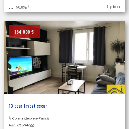
2 pièces
2
50.89m
184 000 €
F3 pour Investisseur
À Cormeilles-en-Parisis
Réf.: CORM499