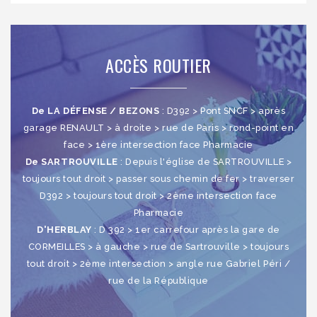
ACCÈS ROUTIER
De LA DÉFENSE / BEZONS
: D392 > Pont SNCF > après
garage RENAULT > à droite > rue de Paris > rond-point en
face > 1ère intersection face Pharmacie
De SARTROUVILLE
: Depuis l'église de SARTROUVILLE >
toujours tout droit > passer sous chemin de fer > traverser
D392 > toujours tout droit > 2ème intersection face
Pharmacie
D'HERBLAY
: D 392 > 1er carrefour après la gare de
CORMEILLES > à gauche > rue de Sartrouville > toujours
tout droit > 2ème intersection > angle rue Gabriel Péri /
rue de la République