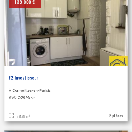
139 000 €
F2 Investisseur
À Cormeilles-en-Parisis
Réf.: CORM453
2 pièces
2
28.86m