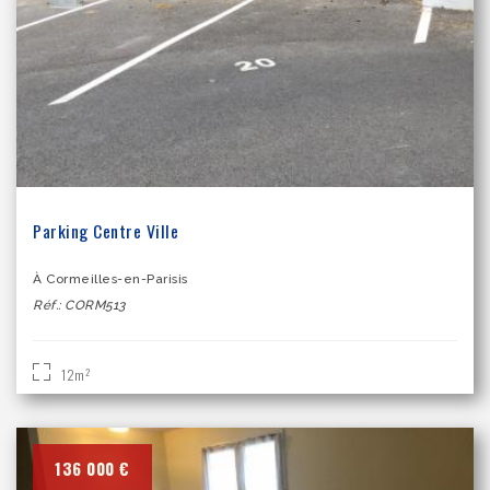
Parking Centre Ville
À Cormeilles-en-Parisis
Réf.: CORM513
2
12m
136 000 €