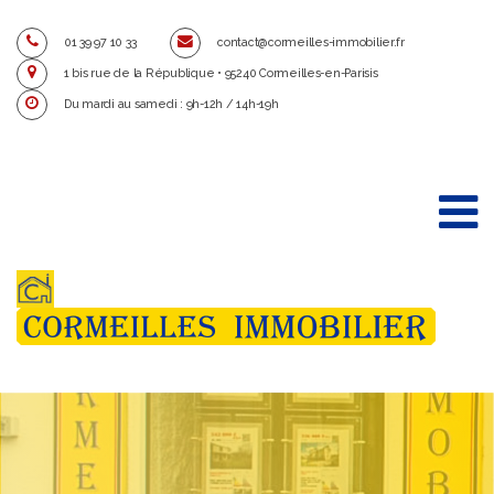
01 39 97 10 33
contact@cormeilles-immobilier.fr
1 bis rue de la République • 95240 Cormeilles-en-Parisis
Du mardi au samedi : 9h-12h / 14h-19h