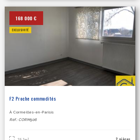
168 000 €
EXCLUSIVITÉ
F2 Proche commodités
À Cormeilles-en-Parisis
Réf.: CORM506
2 pièces
2
35.7m